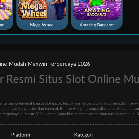
Sweet Bonanza Candyland
Mega Wheel
Amazing Baccarat
line Mudah Maxwin Terpercaya 2026
Resmi Situs Slot Online M
r tentunya terkenal khusus slot gacor, terbaik dan terpercaya di Indonesia. Bomber
nan gaming populer dan terkenal. Bomberwin yang sangat di sukai oleh para bettor p
terpercaya di tahun 2026, karena Anda bisa memainkan taruhan terbaik saat ini d
Platform
Kategori