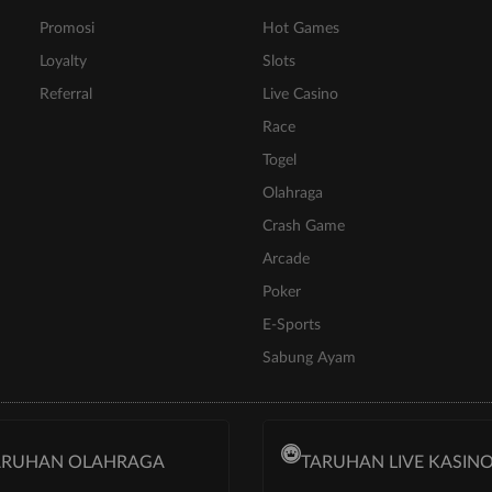
Promosi
Hot Games
Loyalty
Slots
Referral
Live Casino
Race
Togel
Olahraga
Crash Game
Arcade
Poker
E-Sports
Sabung Ayam
ARUHAN OLAHRAGA
TARUHAN LIVE KASIN