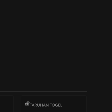
O
TARUHAN TOGEL