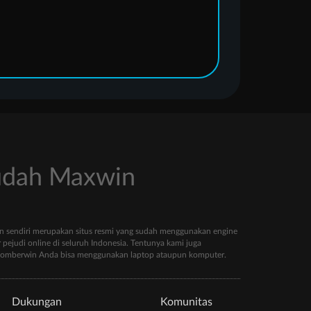
udah Maxwin
win sendiri merupakan situs resmi yang sudah menggunakan engine
ejudi online di seluruh Indonesia. Tentunya kami juga
i Bomberwin Anda bisa menggunakan laptop ataupun komputer.
Dukungan
Komunitas