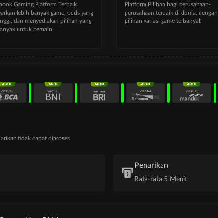
book Gaming Platform Terbaik
Platform Pilihan bagi perusahaan-
rkan lebih banyak game, odds yang
perusahaan terbaik di dunia, dengan
tinggi, dan menyediakan pilihan yang
pilihan variasi game terbanyak
banyak untuk pemain.
arikan tidak dapat diproses
Penarikan
Rata-rata 5 Menit