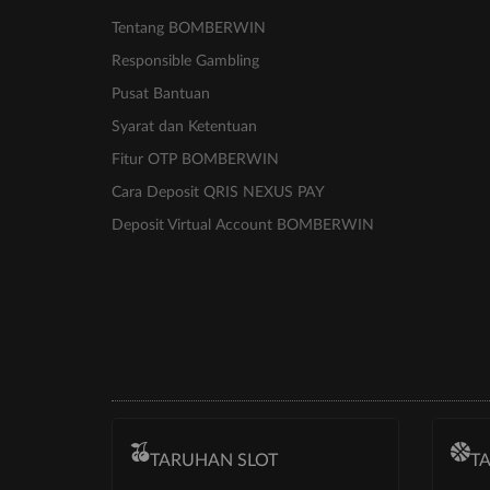
Tentang BOMBERWIN
Responsible Gambling
Pusat Bantuan
Syarat dan Ketentuan
Fitur OTP BOMBERWIN
Cara Deposit QRIS NEXUS PAY
Deposit Virtual Account BOMBERWIN
TARUHAN SLOT
T