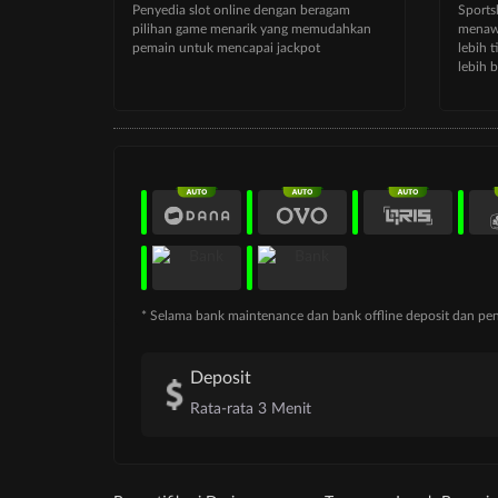
Penyedia slot online dengan beragam
Sports
pilihan game menarik yang memudahkan
menawa
pemain untuk mencapai jackpot
lebih 
lebih 
* Selama bank maintenance dan bank offline deposit dan pen
Deposit
Rata-rata 3 Menit