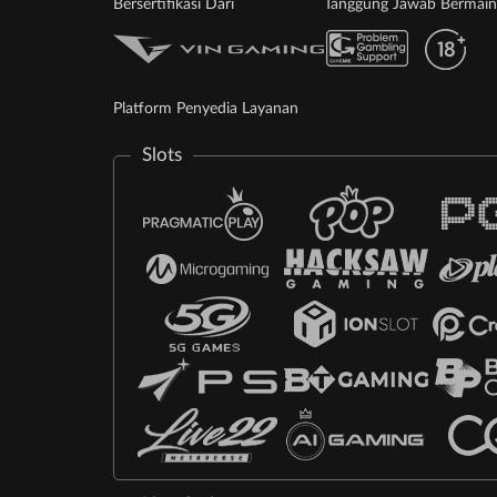
Bersertifikasi Dari
Tanggung Jawab Bermain
Platform Penyedia Layanan
Slots