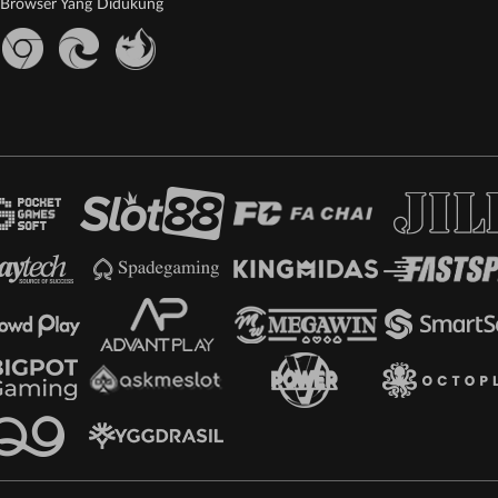
Browser Yang Didukung