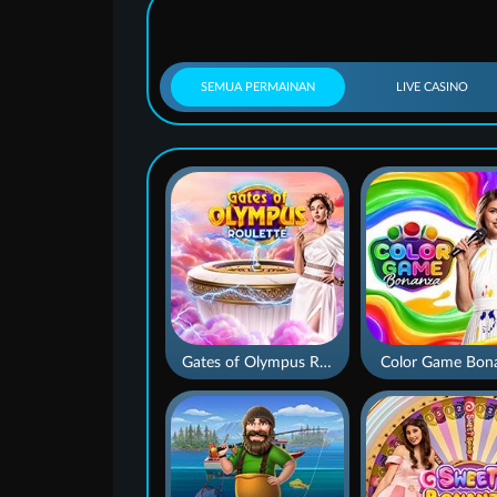
SEMUA PERMAINAN
LIVE CASINO
Gates of Olympus Roulette
Color Game Bon