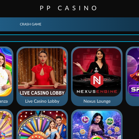
PP CASINO
CRASH GAME
anza
Live Casino Lobby
Nexus Lounge