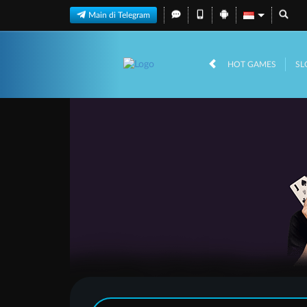
Main di Telegram
HOT GAMES
SL