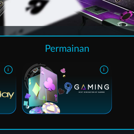
Permainan
i
i