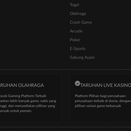
Togel
Olahraga
Crash Game
Arcade
Poker
E-Sports
Sabung Ayam
ARUHAN OLAHRAGA
TARUHAN LIVE KASIN
book Gaming Platform Terbaik
Platform Pilihan bagi perusahaan-
rkan lebih banyak game, odds yang
perusahaan terbaik di dunia, dengan
tinggi, dan menyediakan pilihan yang
pilihan variasi game terbanyak
banyak untuk pemain.