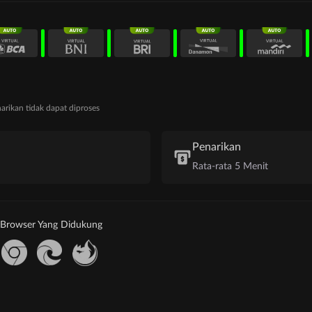
arikan tidak dapat diproses
Penarikan
Rata-rata 5 Menit
Browser Yang Didukung