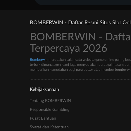
BOMBERWIN - Daftar Resmi Situs Slot On
BOMBERWIN - Daftar 
Terpercaya 2026
Bomberwin
merupakan salah satu website game online paling besa
terbaik dimana agen kami juga menyediakan berbagai macam permai
memberikan kemudahan bagi para bettor atau member bomberwin 
Kebijaksanaan
Tentang BOMBERWIN
Responsible Gambling
Pusat Bantuan
Syarat dan Ketentuan