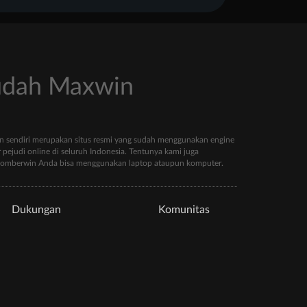
udah Maxwin
win sendiri merupakan situs resmi yang sudah menggunakan engine
ejudi online di seluruh Indonesia. Tentunya kami juga
i Bomberwin Anda bisa menggunakan laptop ataupun komputer.
Dukungan
Komunitas