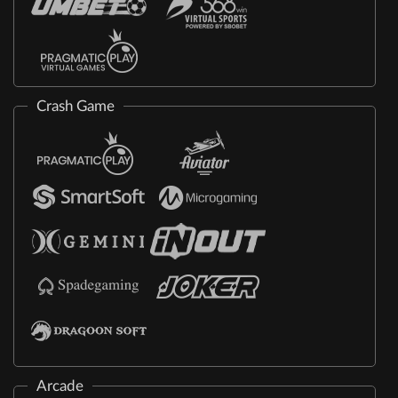
Crash Game
Arcade