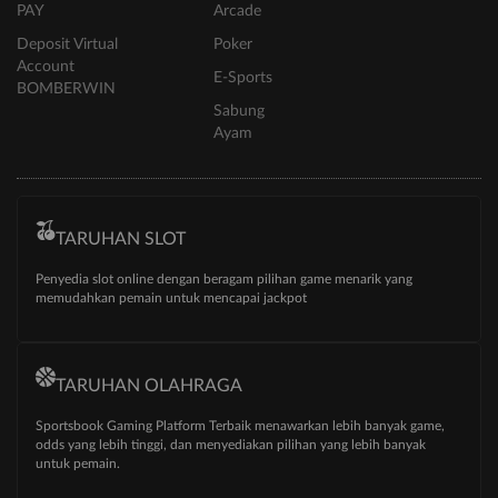
PAY
Arcade
Deposit Virtual
Poker
Account
E-Sports
BOMBERWIN
Sabung
Ayam
TARUHAN SLOT
Penyedia slot online dengan beragam pilihan game menarik yang
memudahkan pemain untuk mencapai jackpot
TARUHAN OLAHRAGA
Sportsbook Gaming Platform Terbaik menawarkan lebih banyak game,
odds yang lebih tinggi, dan menyediakan pilihan yang lebih banyak
untuk pemain.