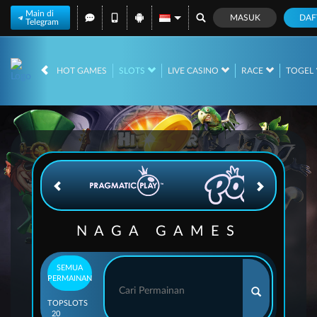
Main di
MASUK
DAF
Telegram
IDR
12,677,633,
HOT GAMES
SLOTS
LIVE CASINO
RACE
TOGEL
NAGA GAMES
SEMUA
PERMAINAN
TOP
SLOTS
20