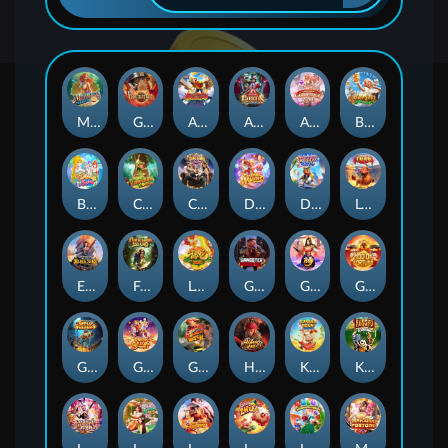
Mermaid's Treasure
Gladiators
Adventures Of Caramelo
Amazing Circus
Aphrodite - Goddess of Love
Bierfest Delight
Bikini Babes
Chasing Leprechaun Coins
Countdown to Fortune
Dragon Wonder
Ducky Spin
Legendary El Toro
Empress of the Black Seas
Forbidden Island
Longevity dragon(Fulong)
Gangster's Paradise
Gates Of Kunlun
God of Fortune
Gold Seekers
Golden Gallop
Golden Hatch
Heavenly Sage
Kawaii Neko
Kung Fu Warrior