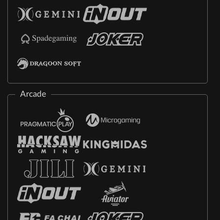
Arcade