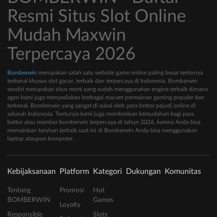
Resmi Situs Slot Online
Mudah Maxwin
Terpercaya 2026
Bomberwin
merupakan salah satu website game online paling besar tentunya
terkenal khusus slot gacor, terbaik dan terpercaya di Indonesia. Bomberwin
sendiri merupakan situs resmi yang sudah menggunakan engine terbaik dimana
agen kami juga menyediakan berbagai macam permainan gaming populer dan
terkenal. Bomberwin yang sangat di sukai oleh para bettor pejudi online di
seluruh Indonesia. Tentunya kami juga memberikan kemudahan bagi para
bettor atau member bomberwin terpercaya di tahun 2026, karena Anda bisa
memainkan taruhan terbaik saat ini di Bomberwin Anda bisa menggunakan
laptop ataupun komputer.
Kebijaksanaan
Platform
Kategori
Dukungan
Komunitas
Tentang
Promosi
Hot
BOMBERWIN
Games
Loyalty
Responsible
Slots