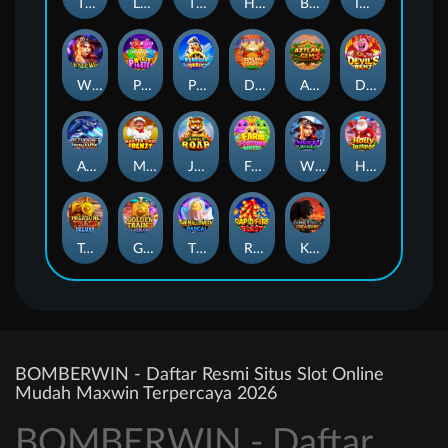
Thunder Lord
LORD OF THE GODS
THE PENGUINS
HAMMER OF THUNDER
BUILDER'S FRENZY
INFECTED ZONE
Wicked Wins: Crystals
PIGGIES WEALTHY ANGELIC
PENGUIN QUEST
Dancing Golden Drums
AZTLAN GEMS3
Devil’s Frenzy
Astro Rift Bonanza
MASTER CHEF FRENZY
JUNGLE ROAR
Farm Fortune Wheel
WICKED RICHES
Holly Jackpot
Treasure Train Deluxe
Golden Train Ⅲ: Black Ore
The Halloween Rascal
RAPID FIRE BLAST
King Kong Treasure
BOMBERWIN - Daftar Resmi Situs Slot Online
Mudah Maxwin Terpercaya 2026
BOMBERWIN - Daftar