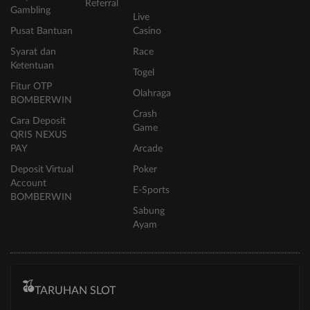
Referral
Gambling
Live
Pusat Bantuan
Casino
Syarat dan
Race
Ketentuan
Togel
Fitur OTP
Olahraga
BOMBERWIN
Crash
Cara Deposit
Game
QRIS NEXUS
PAY
Arcade
Deposit Virtual
Poker
Account
E-Sports
BOMBERWIN
Sabung
Ayam
TARUHAN SLOT