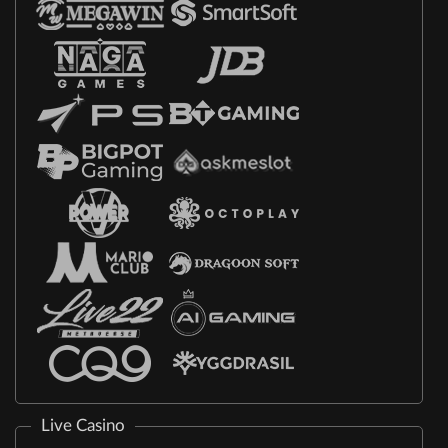
Live Casino